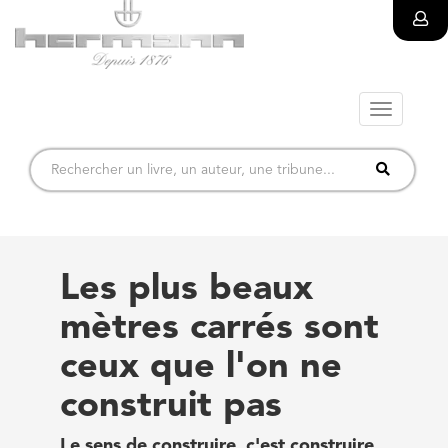
Toggle
navigatio
Les plus beaux
mètres carrés sont
ceux que l'on ne
construit pas
Le sens de construire, c'est construire