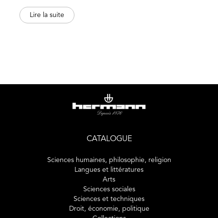
où « les plus beaux mètres carrés sont ceux que l’on ne
Lire la suite
construit pas » mais ceux que l’on révèle, ceux que l’on
embellit et ceux auxquels on s’accorde, comme on
accorde un instrument à la musique du monde.
CATALOGUE
Sciences humaines, philosophie, religion
Langues et littératures
Arts
Sciences sociales
Sciences et techniques
Droit, économie, politique