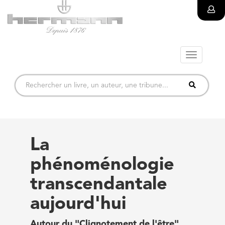
Toggle
navigatio
La
phénoménologie
transcendantale
aujourd'hui
Autour du "Clignotement de l'être"