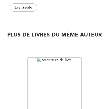
des concepts d'intentionnalité, de réduction, de
Lire la suite
générativité, d'absolu, et d'histoire. La question directrice
qui rassemble les contributions réunies ici est la suivante :
quand le phénoménologue effectue la réduction
phénoménologique et fait l'expérience du transcendantal
comme tel, à quelle réalité fait-il face ?
PLUS DE LIVRES DU MÊME AUTEUR