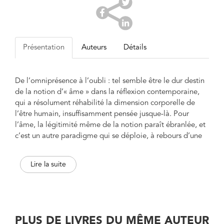
Présentation
Auteurs
Détails
De l’omniprésence à l’oubli : tel semble être le dur destin
de la notion d’« âme » dans la réflexion contemporaine,
qui a résolument réhabilité la dimension corporelle de
l’être humain, insuffisamment pensée jusque-là. Pour
l’âme, la légitimité même de la notion paraît ébranlée, et
c’est un autre paradigme qui se déploie, à rebours d’une
longue tradition, aussi bien philosophique que
théologique. Faut-il parler d’un « oubli de l’âme » ? Force
Lire la suite
est de constater, cependant, que malgré toutes ces mises
en cause, l’âme continue de hanter le discours
philosophique et théologique contemporain. Elle ne peut
être si aisément remplacée : serait-elle donc « inoubliable
» ?
PLUS DE LIVRES DU MÊME AUTEUR