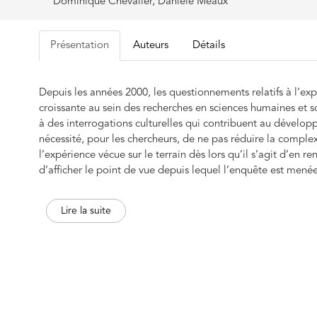
Dominique Chevalier, Danièle Méaux
Présentation
Auteurs
Détails
Depuis les années 2000, les questionnements relatifs à l’ex
croissante au sein des recherches en sciences humaines et s
à des interrogations culturelles qui contribuent au dévelop
nécessité, pour les chercheurs, de ne pas réduire la comple
l’expérience vécue sur le terrain dès lors qu’il s’agit d’en 
d’afficher le point de vue depuis lequel l’enquête est mené
cette fin. Les collaborations se multiplient entre chercheurs 
manifestent également à leur façon un souci de compréhe
Lire la suite