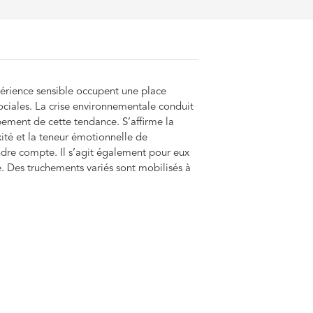
périence sensible occupent une place
ociales. La crise environnementale conduit
pement de cette tendance. S’affirme la
xité et la teneur émotionnelle de
rendre compte. Il s’agit également pour eux
e. Des truchements variés sont mobilisés à
et artistes, tandis que ces derniers
nsion du monde.