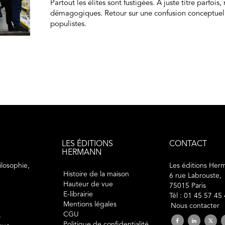
Partout les élites sont fustigées. À juste titre parfois,
démagogiques. Retour sur une confusion conceptuel
populistes.
LES ÉDITIONS
CONTACT
HERMANN
losophie,
Les éditions Her
Histoire de la maison
6 rue Labrouste,
Hauteur de vue
75015 Paris
E-librairie
Tél : 01 45 57 45
Mentions légales
Nous contacter
CGU
s
Politique de confidentialité