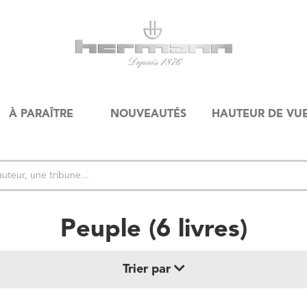
À PARAÎTRE
NOUVEAUTÉS
HAUTEUR DE VU
Peuple
(
6
livre
s
)
Trier par
Date de parution (+ récent au + ancien)