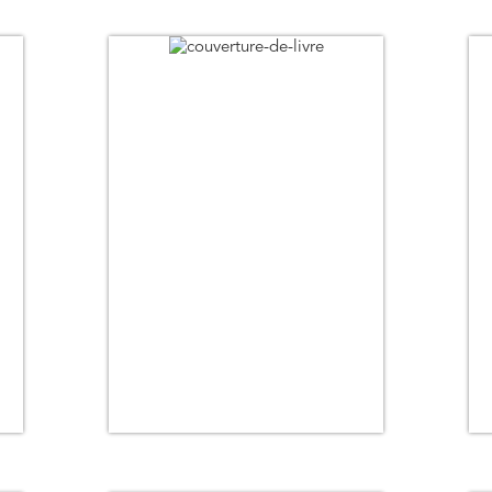
Date de parution (+ ancien au + récent)
Titre
Auteur
Pertinence
Thématique